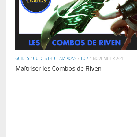
GUIDES
/
GUIDES DE CHAMPIONS
/
TOP
1 NOVEMBER 2014
Maîtriser les Combos de Riven