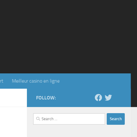
rt
Meilleur casino en ligne
FOLLOW:
Search
for: