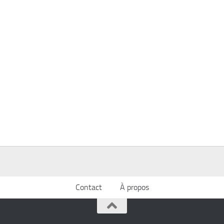
Contact
À propos