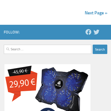
Next Page »
FOLLOW:
Search
for: