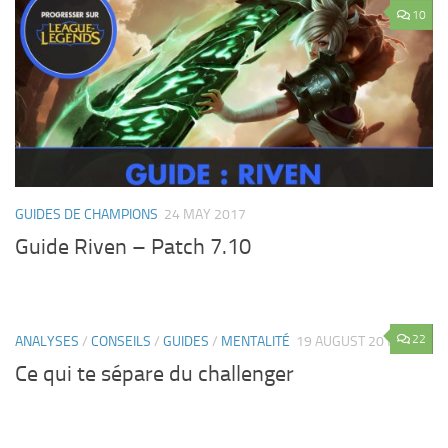
10
GUIDES DE CHAMPIONS
24 MAY 2017
Guide Riven – Patch 7.10
22
ANALYSES
/
CONSEILS
/
GUIDES
/
MENTALITÉ
19 AUGUST 2016
Ce qui te sépare du challenger