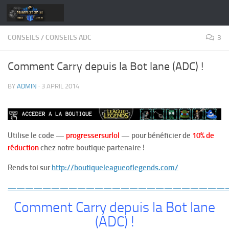
Skip to content
CONSEILS
/
CONSEILS ADC
3
Comment Carry depuis la Bot lane (ADC) !
BY
ADMIN
·
3 APRIL 2014
Utilise le code —
progressersurlol
— pour bénéficier de
10% de
réduction
chez notre boutique partenaire !
Rends toi sur
http://boutiqueleagueoflegends.com/
—————————————————————————
Comment Carry depuis la Bot lane
(ADC) !