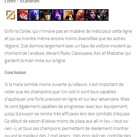
Corée : 10 joueurs
Enfin la Corée, qui n’innove pas en matière de méta pour cette ligne
et qui se montre même encore moins diversifiée que les autres
régions. Zoé domine largement avec un taux de victoire insolent au
moment de l’analyse, devant Ryze, Cassiopeia, Azir et Malzahar qui
gardent la main mise sur la ligne.
Conclusion
Si la meta semble moins ouverte qu’ailleurs, il est important de
noter que les champions que l’on voit ici sont tous capables
d’appliquer une forte pression en ligne et sur leur adversaire. Mais
ils sont également capables de progresser avec leur équipement,
jusqu’à pouvoir se rendre très efficaces lors des combats d’équipe.
Ce début de saison 8 laisse moins de place aux all-in (ou « tout ou
rien »), et tous ces champions permettent de réellement montrer
qui est le meilleur des 2 mid laners : très gros skill cap, contrôle des