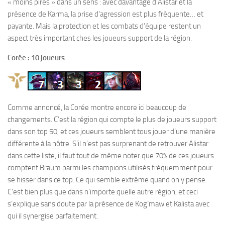
« moins pires » dans un sens : avec davantage d’Alistar et la
présence de Karma, la prise d’agression est plus fréquente… et
payante. Mais la protection et les combats d’équipe restent un
aspect très important ches les joueurs support de la région.
Corée : 10 joueurs
Comme annoncé, la Corée montre encore ici beaucoup de
changements. C’est la région qui compte le plus de joueurs support
dans son top 50, et ces joueurs semblent tous jouer d’une manière
différente à la nôtre. S’il n’est pas surprenant de retrouver Alistar
dans cette liste, il faut tout de même noter que 70% de ces joueurs
comptent Braum parmi les champions utilisés fréquemment pour
se hisser dans ce top. Ce qui semble extrême quand on y pense.
C’est bien plus que dans n’importe quelle autre région, et ceci
s’explique sans doute par la présence de Kog’maw et Kalista avec
qui il synergise parfaitement.