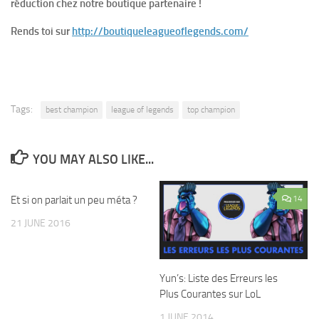
réduction chez notre boutique partenaire !
Rends toi sur
http://boutiqueleagueoflegends.com/
Tags:
best champion
league of legends
top champion
YOU MAY ALSO LIKE...
Et si on parlait un peu méta ?
2
14
21 JUNE 2016
Yun’s: Liste des Erreurs les
Plus Courantes sur LoL
1 JUNE 2014