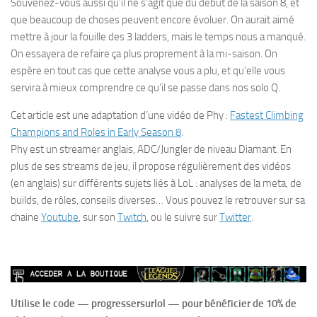
Souvenez-vous aussi qu’il ne s’agit que du début de la saison 8, et
que beaucoup de choses peuvent encore évoluer. On aurait aimé
mettre à jour la fouille des 3 ladders, mais le temps nous a manqué.
On essayera de refaire ça plus proprement à la mi-saison. On
espère en tout cas que cette analyse vous a plu, et qu’elle vous
servira à mieux comprendre ce qu’il se passe dans nos solo Q.
Cet article est une adaptation d’une vidéo de Phy :
Fastest Climbing
Champions and Roles in Early Season 8
.
Phy est un streamer anglais, ADC/Jungler de niveau Diamant. En
plus de ses streams de jeu, il propose régulièrement des vidéos
(en anglais) sur différents sujets liés à LoL : analyses de la meta, de
builds, de rôles, conseils diverses… Vous pouvez le retrouver sur sa
chaine
Youtube
, sur son
Twitch
, ou le suivre sur
Twitter
.
Utilise le code — progressersurlol — pour bénéficier de 10% de