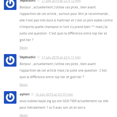
Skydead45
17 July 2015 at 22 h 12 min
Bonjour , actuellement j’utilise ces picks , bien avant
l’apparition de cet article , surtout pour Ahri je recommande ,
elle n’est pas très dure à maîtriser et c’est un pick viable contre
n’importe quelle champion si l’ont s’y prend bien ^^ mais j’ai
juste une question : C’est quoi la différence entre top tier et
god tier ?
Reply
Skydead45
17 July 2015 at 22 h 11 min
Bonjour , actuellement j’utilise ces picks , bien avant
l’apparition de cet article mais j’ai juste une question : C’est
quoi la différence entre top tier et god tier ?
Reply
aymen
14 July 2015 at 0 h 51 min
vous oubliez kayle jng qui est GOD TIER actuellement car elle
peut litéralement 1 vs 5 avec son ult et son e
Reply