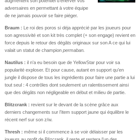
augmentent son potentiel d’énerver vos
adversaires en permettant à votre équipe
de ne jamais pouvoir se faire piéger.
Braum :
Le roi des poros si déja apprécié par les joueurs pour
son agressivité et son kit très complet (+ son engage) revient en
force depuis le retour des dégâts originaux sur son A ce qui lui
valait un statut de champion
permaban.
Nautilus :
il n’a eu besoin que de YellowStar pour voir sa
popularité exploser. Et pour cause, autant en support qu’en
jungle il dispose de tous les ingrédients pour faire une partie a lui
tout seul : 4 contrôles dont seulement un ralentissement ainsi
que des dégâts non négligeable en début et milieu de partie.
Blitzcrank :
revient sur le devant de la scène grâce aux
derniers changements sur l’item support jaune qui équilibre le
récent nerf sur son z/w.
Thresh :
même si il commence à se voir délaisser par les
joueurs au profit de Blizcrank, il reste et restera l’un des