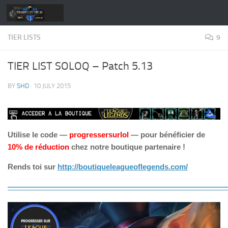
Skip to content
TIER LISTS
9
TIER LIST SOLOQ – Patch 5.13
BY
SHD
·
10 JULY 2015
Utilise le code —
progressersurlol
— pour bénéficier de
10% de réduction
chez notre boutique partenaire !
Rends toi sur
http://boutiqueleagueoflegends.com/
—————————————————————————————