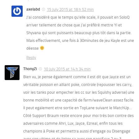
axelabd
15 July 2015 at 18 h 52 min
J’ai considéré que le temps qu’elle scale, il pouvait en SoloQ
arriver tellement de chose que j’ai préféré mettre Yi et
Shyvana qui sont puissants beaucoup plus tôt dans la partie.
Mais effectivement, une fois à 30minutes de jeu Kayle est une
déesse
Reply
ThonyZi
10 July 2015 at 14 h 34 min
Bien vu, je pense également comme il est dit que Jayce est un
véritable poisson en alliant poke, controle (repousser les carry,
voir les tanks pour empecher les cc sur les Squishy adverse) une
bonne mobilité et une capacité de farm/waveClean assez facile.
Il peut egalement etre sortie en TopLane suivant le MatchUp…
Côté Support Braum reste encore pour moi trés bon contre des
adversaires comme Ahri, Lux, Jayce, Ezreal, enfin tous les
champions à Poke et permettra aussi d’engage ou Disengage
avec son ultime et de linker ca avec son passif sur 2 ou 3